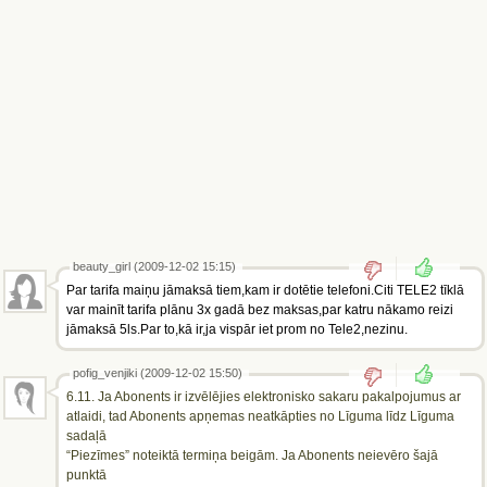
beauty_girl (2009-12-02 15:15)
Par tarifa maiņu jāmaksā tiem,kam ir dotētie telefoni.Citi TELE2 tīklā
var mainīt tarifa plānu 3x gadā bez maksas,par katru nākamo reizi
jāmaksā 5ls.Par to,kā ir,ja vispār iet prom no Tele2,nezinu.
pofig_venjiki (2009-12-02 15:50)
6.11. Ja Abonents ir izvēlējies elektronisko sakaru pakalpojumus ar
atlaidi, tad Abonents apņemas neatkāpties no Līguma līdz Līguma
sadaļā
“Piezīmes” noteiktā termiņa beigām. Ja Abonents neievēro šajā
punktā