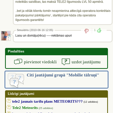
noteiktās saistības, tas maksā TELE2 līgumsodu LVL 50 apmērā.
..bet ja vēlāk klientu tomēr neapmierina attiecīgā operatora konkrētais
pakalpojums/ pārklājums/ , startējot pie kāda cita operatora
līgumsods garantēts!
Smuidris
(2010-06-16 12:05)
1
Lasu un domāju(rēcu) -----reklāmas upuri
Piedalīties
pievienot viedokli
uzdot jautājumu
Citi jautājumi grupā "Mobilie tālruņi"
Līdzīgi jautājumi
tele2 jaunais tarifu plans METEORITS???
(12 atbildes)
Tele2 Meteorits
(25 atbildes)