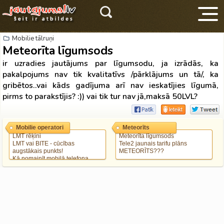
Mobilie tālruņi
Meteorīta līgumsods
ir uzradies jautājums par līgumsodu, ja izrādās, ka
pakalpojums nav tik kvalitatīvs /pārklājums un tā/, ka
gribētos..vai kāds gadījuma arī nav ieskatījies līgumā,
pirms to parakstījis? :)) vai tik tur nav jā,maksā 50LVL?
V
Mobilie operatori
Meteorīts
LMT rēķini
Meteorīta līgumsods
LMT vai BITE - cūcības
Tele2 jaunais tarifu plāns
augstākais punkts!
METEORĪTS???
Kā nomainīt mobilā telefona
numuru, ja ir pieslēgums un cik
tas maksā?
Tele2 Meteorīts