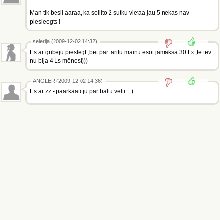
Man tik besii aaraa, ka soliito 2 sutku vietaa jau 5 nekas nav
piesleegts !
selerija (2009-12-02 14:32)
Es ar gribēju pieslēgt ,bet par tarifu maiņu esot jāmaksā 30 Ls ,te tev
nu bija 4 Ls mēnesī)))
ANGLER (2009-12-02 14:36)
Es ar zz - paarkaatoju par baltu velti...:)