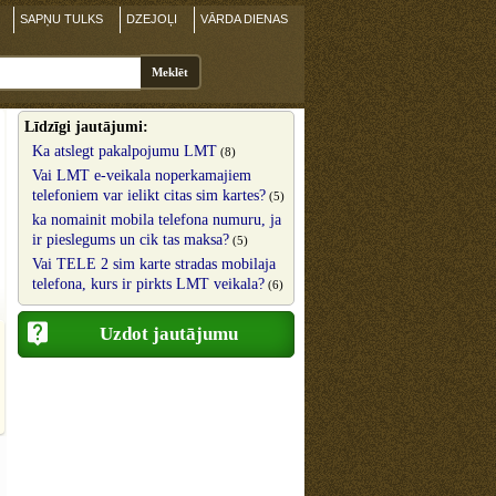
SAPŅU TULKS
DZEJOĻI
VĀRDA DIENAS
Līdzīgi jautājumi:
Ka atslegt pakalpojumu LMT
(8)
Vai LMT e-veikala noperkamajiem
telefoniem var ielikt citas sim kartes?
(5)
ka nomainit mobila telefona numuru, ja
ir pieslegums un cik tas maksa?
(5)
Vai TELE 2 sim karte stradas mobilaja
telefona, kurs ir pirkts LMT veikala?
(6)
Uzdot jautājumu