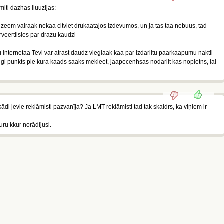
miti dazhas iluuzijas:
eizeem vairaak nekaa citviet drukaatajos izdevumos, un ja tas taa nebuus, tad
veertiisies par drazu kaudzi
u internetaa Tevi var atrast daudz vieglaak kaa par izdariitu paarkaapumu naktii
niigi punkts pie kura kaads saaks mekleet, jaapecenhsas nodariit kas nopietns, lai
kādi ļevie reklāmisti pazvanīja? Ja LMT reklāmisti tad tak skaidrs, ka viņiem ir
uru kkur norādījusi.