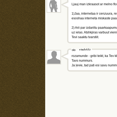
Ljauj man izkraasot ar melno flo
1)Jaa, internetaa ir cenzuura, r
esoshaa interneta miskaste paar
2) Arii par izdariitu paarkaapum
uz ielas. Atshkjiras varbuut vie
Tevi saaktu tvarstiit.
olo
rozamunde - gribi teikt, ka Tev k
Tavs nummurs.
Ja ļevie, tad pati esi savu numm