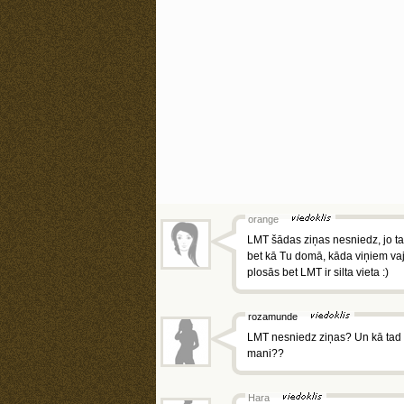
orange
LMT šādas ziņas nesniedz, jo tas
bet kā Tu domā, kāda viņiem vaj
plosās bet LMT ir silta vieta :)
rozamunde
LMT nesniedz ziņas? Un kā tad r
mani??
Hara