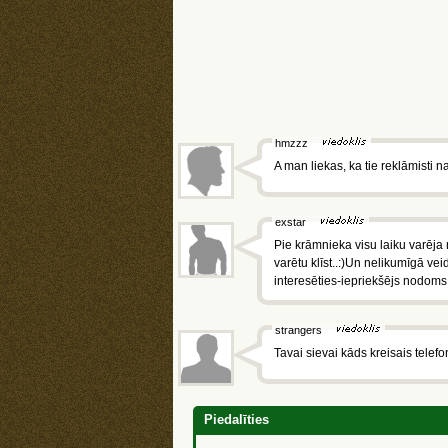
hmzzz
A man liekas, ka tie reklāmisti 
exstar
Pie krāmnieka visu laiku varēja
varētu klīst..:)Un nelikumīgā vei
interesēties-iepriekšējs nodoms .
strangers
Tavai sievai kāds kreisais telefo
Piedalīties