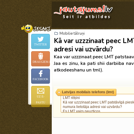
Mobilie tālruņi
Kā var uzzzinaat peec LM
TWITTER
adresi vai uzvārdu?
Kaa var uzzzinaat peec LMT patstaav
DRAUGIEM.LV
Jaa es zinu, ka pati shii darbiiba na
atkodeeshanu un tml).
FACEBOOK
Latvijas mobilais telefons (lmt)
UZ E-
LMT rēķini
Kā var uzzzinaat peec LMT patstāvīgā pie
PASTU
numura lietotāja adresi vai uzvārdu?
Es LMT vairs neuzticos.
Kā atslēgt pakalpojumu LMT