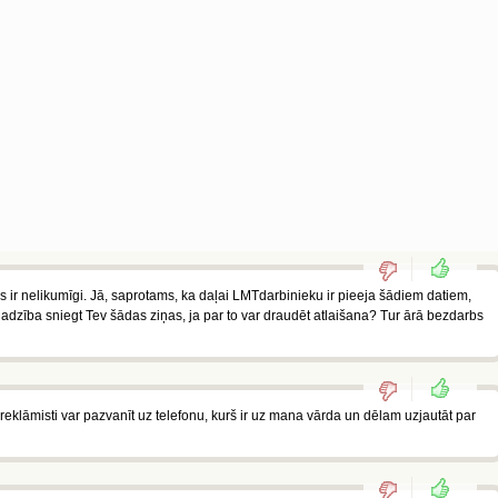
 ir nelikumīgi. Jā, saprotams, ka daļai LMTdarbinieku ir pieeja šādiem datiem,
adzība sniegt Tev šādas ziņas, ja par to var draudēt atlaišana? Tur ārā bezdarbs
eklāmisti var pazvanīt uz telefonu, kurš ir uz mana vārda un dēlam uzjautāt par