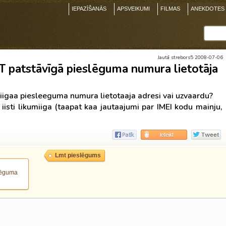
IEPAZĪŠANĀS
APSVEIKUMI
FILMAS
ANEKDOTES
Jautā strebors5 2008-07-06
T patstāvīgā pieslēguma numura lietotāja
iigaa piesleeguma numura lietotaaja adresi vai uzvaardu?
v iisti likumiiga (taapat kaa jautaajumi par IMEI kodu mainju,
Lmt pieslēgums
slēguma