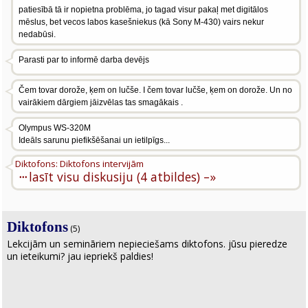
patiesībā tā ir nopietna problēma, jo tagad visur pakaļ met digitālos
mēslus, bet vecos labos kasešniekus (kā Sony M-430) vairs nekur
nedabūsi.
Parasti par to informē darba devējs
Čem tovar dorože, ķem on lučše. I čem tovar lučše, ķem on dorože. Un no
vairākiem dārgiem jāizvēlas tas smagākais .
Olympus WS-320M
Ideāls sarunu piefikšēšanai un ietilpīgs...
Diktofons: Diktofons intervijām
···
lasīt visu diskusiju (4 atbildes) –»
Diktofons
(5)
Lekcijām un semināriem nepieciešams diktofons. jūsu pieredze
un ieteikumi? jau iepriekš paldies!