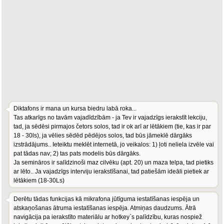
Diktafons ir mana un kursa biedru labā roka...
Tas atkarīgs no tavām vajadīdzībām - ja Tev ir vajadzīgs ierakstīt lekciju,
tad, ja sēdēsi pirmajos četors solos, tad ir ok arī ar lētākiem (tie, kas ir par
18 - 30ls), ja vēlies sēdēd pēdējos solos, tad būs jāmeklē dārgāks
izstrādājums.. Ieteiktu meklēt internetā, jo veikalos: 1) ļoti neliela izvēle vai
pat tādas nav; 2) tas pats modelis būs dārgāks.
Ja semināros ir salīdzinoši maz cilvēku (apt. 20) un maza telpa, tad pietiks
ar lēto.. Ja vajadzīgs interviju ierakstīšanai, tad patiešām ideāli pietiek ar
lētākiem (18-30Ls)
Derētu tādas funkcijas kā mikrafona jūtīguma iestatīšanas iespēja un
atskaņošanas ātruma iestatīšanas iespēja. Atmiņas daudzums. Ātrā
navigācija pa ierakstīto materiālu ar hotkey`s palīdzību, kuras nospiež