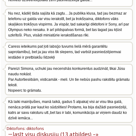
Novieto uztveereejblakti zem pasniedzeeja galda...
Nu nez, kādēļ tāda sajūta kā zagtu... Ja publika klusa, tad jau bezmaz ar
telefonu uz galda var visu ierakstīt, bet ja trokšņaina, diktofons vāks
skaļākos trokšņus vispirms. Ja vispār, tad sakarīgi diktofoni ir Sony, arī par
Olympus neko nesaku. Ir arī pildspalvas formā, bet tas tagad jau kļūst
uzkrītoši. Plus, visādi miniatūrie ierakstīšanas rīki.
Caress ieteikums pat ļoti labs(jo tuvums lielā mērā garantētu
saprotamību), bet ja jau viss tik slepens, tad varbūt pasniedzējiemvai
iestādei ir pretblakšu līdzekļi
Pareizi Simona, uchuki jau necenshäs konkurentus audzinät, tikai Jüsu
naudu nokäst.
Par Autortiesiibäm, visticamäk - meli. Un tie nebüs pashu rakstiitu grämatu
teksti.
Nopeerc to grämatu.
Kā laiki mainījušies, manā laikā, gadus 5 atpakaļ visi ar visu tika galā,
nenāca prātā par kaut ko sūdzēties! Protams, ka bija dažādi pasniedzēji,
katrs ar savu raksturu utt.,bet tas ir labi, komunikācija ar viņiem daudz ko
dzīvē iemāca...
Diktofons: diktofons
···
lasīt visu diskusiju (13 atbildes) –»