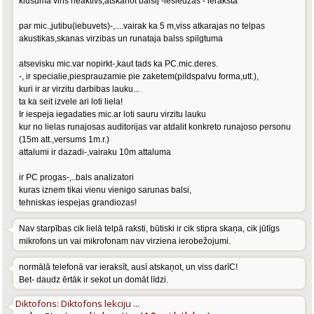
klusuma vins neaktivs,atskanot balsij -iesledzas - ieraksta
par mic.,jutibu(iebuvets)-,....vairak ka 5 m,viss atkarajas no telpas
akustikas,skanas virzibas un runataja balss spilgtuma
atsevisku mic.var nopirkt-,kaut tads ka PC.mic.deres.
-, ir specialie,piesprauzamie pie zaketem(pildspalvu forma,utt.),
kuri ir ar virzitu darbibas lauku...
ta ka seit izvele ari loti liela!
Ir iespeja iegadaties mic.ar loti sauru virzitu lauku
kur no lielas runajosas auditorijas var atdalit konkreto runajoso personu
(15m att.,versums 1m.r.)
attalumi ir dazadi-,vairaku 10m attaluma
ir PC progas-,..bals analizatori
kuras iznem tikai vienu vienigo sarunas balsi,
tehniskas iespejas grandiozas!
Nav starpības cik lielā telpā raksti, būtiski ir cik stipra skaņa, cik jūtīgs
mikrofons un vai mikrofonam nav virziena ierobežojumi.
normālā telefonā var ieraksīt, ausī atskaņot, un viss darīC!
Bet- daudz ērtāk ir sekot un domāt līdzi.
Diktofons: Diktofons lekciju ...