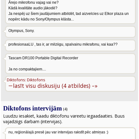
Ārejo mikrofonu vajag vai ne?
Kādā kvalitāte audio jākodē?
Ja nespēj uz šiem jautājumiem atbildēt, tad aizvelcies uz Elkor plaza un
nopērc kādu no Sony/Olympus klāsta...
Olympus, Sony.
profesionaaLU , tas ir, ar milziigu, spalvainu mikrafonu, vai kaa??
Tascam DR100 Portable Digital Recorder
Ja no compaktajiem....
Diktofons: Diktofons
···
lasīt visu diskusiju (4 atbildes) –»
Diktofons intervijām
(4)
Luudzu iesakiet, kaadu diktofonu vareetu iegaadaaties. Buus
vajadziigs darbam (intervijas).
nu, reģionālajā presē jau var intervijas rakstīt pēc atmiņas :)