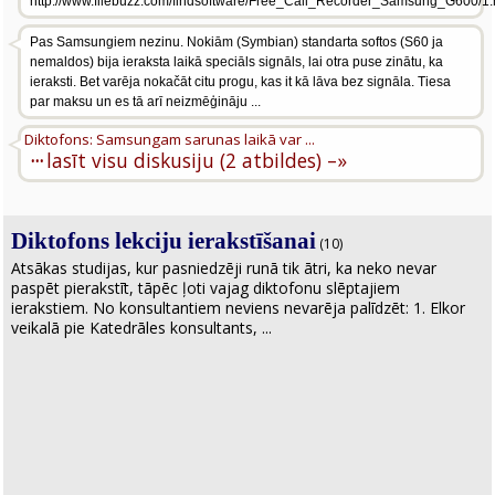
http://www.filebuzz.com/findsoftware/Free_Call_Recorder_Samsung_G600/1.
Pas Samsungiem nezinu. Nokiām (Symbian) standarta softos (S60 ja
nemaldos) bija ieraksta laikā speciāls signāls, lai otra puse zinātu, ka
ieraksti. Bet varēja nokačāt citu progu, kas it kā lāva bez signāla. Tiesa
par maksu un es tā arī neizmēģināju ...
Diktofons: Samsungam sarunas laikā var ...
···
lasīt visu diskusiju (2 atbildes) –»
Diktofons lekciju ierakstīšanai
(10)
Atsākas studijas, kur pasniedzēji runā tik ātri, ka neko nevar
paspēt pierakstīt, tāpēc ļoti vajag diktofonu slēptajiem
ierakstiem. No konsultantiem neviens nevarēja palīdzēt: 1. Elkor
veikalā pie Katedrāles konsultants, ...