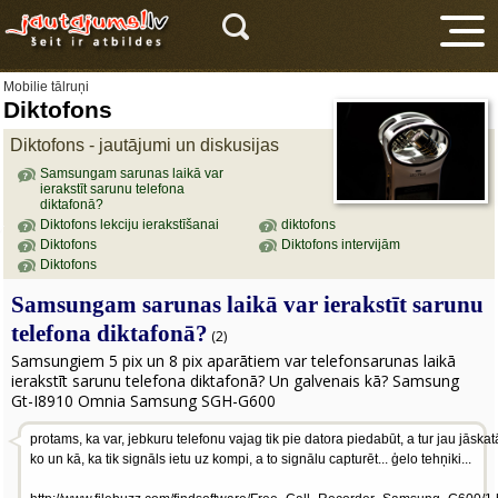
Mobilie tālruņi
Diktofons
Diktofons - jautājumi un diskusijas
Samsungam sarunas laikā var
ierakstīt sarunu telefona
diktafonā?
Diktofons lekciju ierakstīšanai
diktofons
V
Diktofons
Diktofons intervijām
Diktofons
Samsungam sarunas laikā var ierakstīt sarunu
telefona diktafonā?
(2)
Samsungiem 5 pix un 8 pix aparātiem var telefonsarunas laikā
ierakstīt sarunu telefona diktafonā? Un galvenais kā? Samsung
Gt-I8910 Omnia Samsung SGH-G600
protams, ka var, jebkuru telefonu vajag tik pie datora piedabūt, a tur jau jāskat
ko un kā, ka tik signāls ietu uz kompi, a to signālu capturēt... ģelo tehņiki...