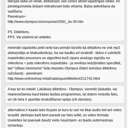
lekcijas laikā un vēlāk, atskaņojot, vari uzreiz atrast vajadzīgās vietas. Arī
pieslēgumvieta ārējam mikrafonam būtu vēlama. Balss aktivēšana da
vadīšana.
Piemēram>
http://www.olympus.lv/consumer/2581_ds-30.htm
PS. DiktAfons.
PPS. Var piekrist arī artdeko.
minimāli vajadzētu pirkt verķi kas primāri būvēts kā diktafons ne vnk mp3
atskaņotājs ar blakusfunkciju, ka var kautko arī ierakstīt - tādos ir uzkrītoši
nopietnāks procesors un algoritms kurš ciparo analogo signālu no
mikrofona + pats mikrofons nopietnāks - ja nevēlas iedziļināties specifikā,
tad *iztikas minimums* būtu klasisks Olympus (līderi ierindas diktofonu
ražošanā) - piemēram:
http://www.onlineshop.lv/lat/catalogue/diktofoni/211742.html
A kas tur ko ieteikt. Labākais diktofons - Olympus. vienmēr jāskatās, vai
nepieciešamas kaut kādas īpašas programmas, lai dators nolasītu failu,
un cik liela ir aparāta ierakstīšanas spēja (cik stundas).
alternatiiva ir kaads labs focjuks ar kuru tu vari ne tikai audio bet arii video
ieraxtiit. atminjas karti tiem parasti var lielu ielikt, un video formatu
izveleties lai paaraak daudz vietu neaiznjem. es taadu automasinaa
izmantoju.