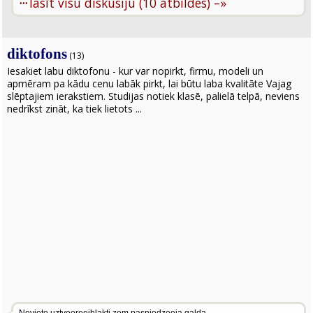
···
lasīt visu diskusiju (10 atbildes) –»
diktofons
(13)
Iesakiet labu diktofonu - kur var nopirkt, firmu, modeli un
apmēram pa kādu cenu labāk pirkt, lai būtu laba kvalitāte Vajag
slēptajiem ierakstiem. Studijas notiek klasē, palielā telpā, neviens
nedrīkst zināt, ka tiek lietots ...