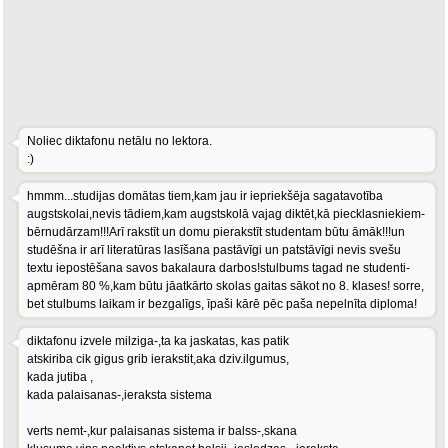
Noliec diktafonu netālu no lektora.
:)
hmmm...studijas domātas tiem,kam jau ir iepriekšēja sagatavotība
augstskolai,nevis tādiem,kam augstskolā vajag diktēt,kā piecklasniekiem-
bērnudārzam!!!Arī rakstīt un domu pierakstīt studentam būtu āmāk!!!un
studēšna ir arī literatūras lasīšana pastāvīgi un patstāvīgi nevis svešu
textu iepostēšana savos bakalaura darbos!stulbums tagad ne studenti-
apmēram 80 %,kam būtu jāatkārto skolas gaitas sākot no 8. klases! sorre,
bet stulbums laikam ir bezgalīgs, īpaši kārē pēc paša nepelnīta diploma!
diktafonu izvele milziga-,ta ka jaskatas, kas patik
atskiriba cik gigus grib ierakstit,aka dziv.ilgumus,
kada jutiba ,
kada palaisanas-,ieraksta sistema
verts nemt-,kur palaisanas sistema ir balss-,skana