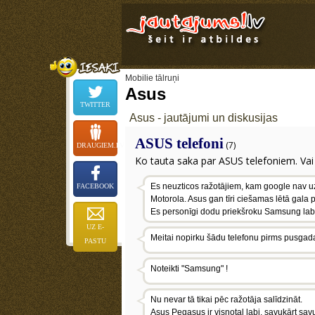
Mobilie tālruņi
Asus
TWITTER
Asus - jautājumi un diskusijas
ASUS telefoni
(7)
DRAUGIEM.LV
Ko tauta saka par ASUS telefoniem. Va
Es neuzticos ražotājiem, kam google nav uz
FACEBOOK
Motorola. Asus gan tīri ciešamas lētā gala p
Es personīgi dodu priekšroku Samsung labā
UZ E-
Meitai nopirku šādu telefonu pirms pusgada ,
PASTU
Noteikti "Samsung" !
Nu nevar tā tikai pēc ražotāja salīdzināt.
Asus Pegasus ir visnotaļ labi, savukārt sav