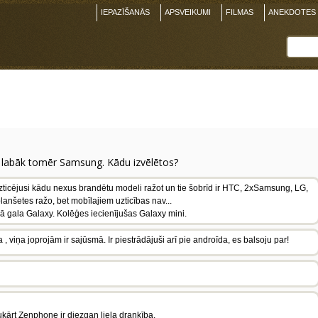
IEPAZĪŠANĀS
APSVEIKUMI
FILMAS
ANEKDOTES
i labāk tomēr Samsung. Kādu izvēlētos?
ticējusi kādu nexus brandētu modeli ražot un tie šobrīd ir HTC, 2xSamsung, LG,
lanšetes ražo, bet mobīlajiem uzticības nav...
 gala Galaxy. Kolēģes iecienījušas Galaxy mini.
 viņa joprojām ir sajūsmā. Ir piestrādājuši arī pie androīda, es balsoju par!
ukārt Zenphone ir diezgan liela draņķība.