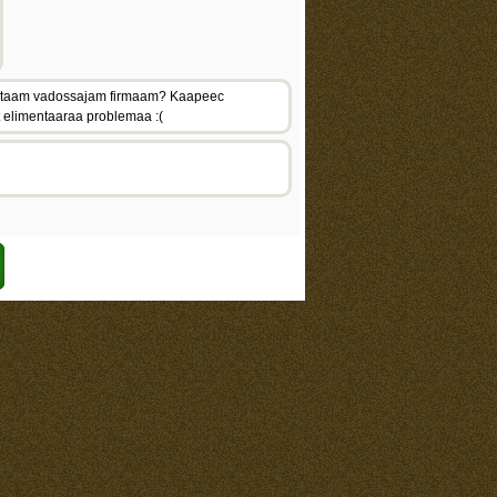
v citaam vadossajam firmaam? Kaapeec
t elimentaaraa problemaa :(