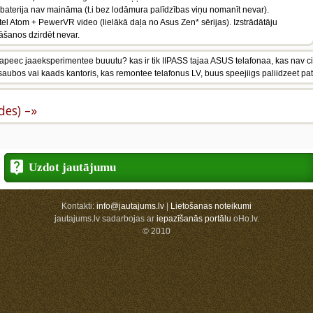
baterija nav maināma (t.i bez lodāmura palīdzības viņu nomanīt nevar).
tel Atom + PewerVR video (lielākā daļa no Asus Zen* sērijas). Izstrādātāju
šanos dzirdēt nevar.
u kapeec jaaeksperimentee buuutu? kas ir tik IIPASS tajaa ASUS telafonaa, kas na
saubos vai kaads kantoris, kas remontee telafonus LV, buus speejiigs paliidzeet pa
ldes) –»
Uzdot jautājumu
Kontakti:
info@jautajums.lv
|
Lietošanas noteikumi
jautajums.lv sadarbojas ar
iepazīšanās portālu
oHo.lv.
© 2010