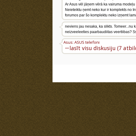
Ar Asus vēl jāņem vērā ka vairuma modeļu 
Neieteiktu ņemt neko kur ir komplekts no In
forumos par šo komplektu neko izņemt lamā
neviens jau nesaka, ka slikts. Tomeer...n
neizveeleeties paarbaudiitas veertiibas? S
Asus: ASUS telefoni
···
lasīt visu diskusiju (7 atbi