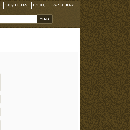
SAPŅU TULKS
DZEJOĻI
VĀRDA DIENAS