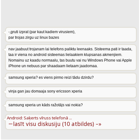
-,gruti izprat (par kaut kadiem virusiem),
par trojas zirgu uz linux bazes
nav jaabuut trojanam lai telefons paliktu leenaaks. Sisteema pati ir taada,
taa ir viena no android sisteemas lielaakiem klupsanas akmenjiem.
Nomainu uz kaadu normaalu, tas buutu vai nu Windows Phone vai Apple
iPhone un nebuus par shaadaam lietaam jaadomaa.
samsung xperia? es viens pirmo reizi tādu dzirdu?
vinja gan jau domaaja sony ericsson xperia
samsung xperia un kāds ražotājs vai nokia?
Android: Saķerts vīruss telefonā ...
···
lasīt visu diskusiju (10 atbildes) –»