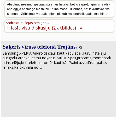
Absoluuti neesmu speciaalists shais lietaas, bet to saprotu apm. shaadi -
analogjija ar smago mashiinu - pilna masa 10 tonnas, bet iekraut var tikai
6 tonnas. Gribi kraut vairaak - njem piekabi vai peerc lielaaku mashiinu!
Android: iekšējās atmiņas ...
···
lasīt visu diskusiju (2 atbildes) –»
Saķerts vīruss telefonā Trojāns
(10)
Samsung XPERIA(Androids)caur kaut kādu spēli,kuru instelēju
pusgadu atpakaļ,esmu noķērusi vīrusu.Spēli,protams,momentāli
atinstelēju,bet telefons tomēr kaut kā dīvaini uzvedās,ir palicis
lēnāks.Kā tikt vaļā no ...