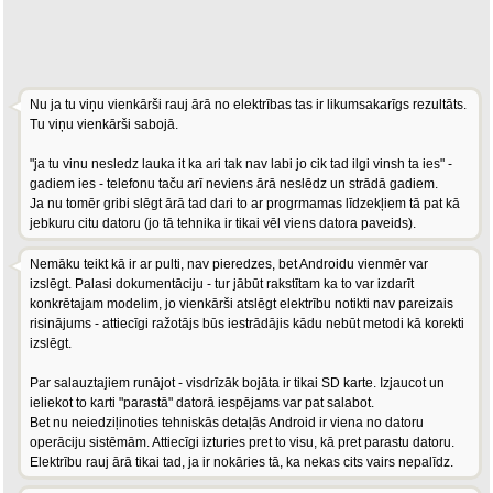
Nu ja tu viņu vienkārši rauj ārā no elektrības tas ir likumsakarīgs rezultāts.
Tu viņu vienkārši sabojā.
"ja tu vinu nesledz lauka it ka ari tak nav labi jo cik tad ilgi vinsh ta ies" -
gadiem ies - telefonu taču arī neviens ārā neslēdz un strādā gadiem.
Ja nu tomēr gribi slēgt ārā tad dari to ar progrmamas līdzekļiem tā pat kā
jebkuru citu datoru (jo tā tehnika ir tikai vēl viens datora paveids).
Nemāku teikt kā ir ar pulti, nav pieredzes, bet Androidu vienmēr var
izslēgt. Palasi dokumentāciju - tur jābūt rakstītam ka to var izdarīt
konkrētajam modelim, jo vienkārši atslēgt elektrību notikti nav pareizais
risinājums - attiecīgi ražotājs būs iestrādājis kādu nebūt metodi kā korekti
izslēgt.
Par salauztajiem runājot - visdrīzāk bojāta ir tikai SD karte. Izjaucot un
ieliekot to karti "parastā" datorā iespējams var pat salabot.
Bet nu neiedziļinoties tehniskās detaļās Android ir viena no datoru
operāciju sistēmām. Attiecīgi izturies pret to visu, kā pret parastu datoru.
Elektrību rauj ārā tikai tad, ja ir nokāries tā, ka nekas cits vairs nepalīdz.