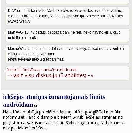
Dr.Web ir lieliska izvēle. Var bez maksas izmantot tās atviegloto versiju,
var, nedaudz samaksājot, izmantot pilnu versiju. Ar iespējām iepazīsties
www.drweb.lv
Man AVG jau ir 2 gadus, bet pagaidām ne reizi neko nav noķēris, kaut
netu lietoju daudz.
Man drWeb jau pirmajā nedēlā vienu vīrusu noķēra, kad no Play veikala
vienu spēli gribēju uzinstalēt.
I-netu telefonā lietoju diezgan maz.
Android: Antivīruss androīda telefonam
···
lasīt visu diskusiju (5 atbildes) –»
iekšējās atmiņas izmantojamais limits
androīdam
(2)
klau, tāda muļķīga problēma, lai pajautātu googlā īsti nemāku
noformulēt... androīdam pie brīviem 54Mb iekšējās atmiņas no
play stora atsakās instalēt vienu 8Mb programmu, rāda ka ierīcē
nav pietiekami brīvās ...