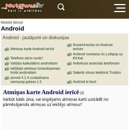
Mobilie tālruņi
Android
Android - jautājumi un diskusijas
Noņemt kontu no Android
Atmiņas karte Android ierīcē
ierīces
Android nomaiņa no Lollipop uz
Telefons sācis runāt !
Kit Kat
V
Valūtas kalkulātors androīdam
Antivīruss androīda telefonam
iekšējās atmiņas izmantojamais
limits androīdam
Saķerts vīruss telefonā Trojāns
anroid 4.1.4 uzstadisana
samsung galaxy s 3
Android tv box!
Atmiņas karte Android ierīcē
(3)
Varbūt kāds zina, vai iespējams atmiņas karti uzstādīt no
pārnēsājamās atmiņas uz iekšējo atmiņu?