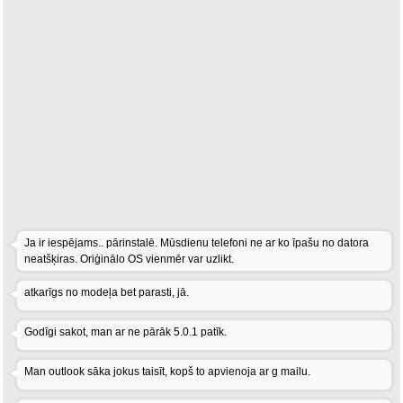
Ja ir iespējams.. pārinstalē. Mūsdienu telefoni ne ar ko īpašu no datora
neatšķiras. Oriģinālo OS vienmēr var uzlikt.
atkarīgs no modeļa bet parasti, jā.
Godīgi sakot, man ar ne pārāk 5.0.1 patīk.
Man outlook sāka jokus taisīt, kopš to apvienoja ar g mailu.