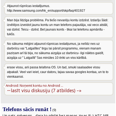
Atjaunot rūpnīcas iestatījumus.
http://www.samsung.com/hk_en/support/skp/faq/401927
Man bija līdzīga problēma. Pa tiešo nevarēju kontu izdzēst. Izdarīju šādi:
izvēlējos izveidot jaunu kontu un man telefons pajautāja, vai veco atstāt,
vai dzēst. Teicu - dzēst. Bet jaunais konts - tikai lai telefonu apmānītu -
tukšs.
No sākuma mēģini atjaunot rūpnicas iestatijumus, ja nelīdz nes uz
darbnīcu vai "Latgalītes" tirgu lai pārsit programmu, vienam manam
paziņam arī tā bija, no sākuma aizgāja uz darbnicu- ilgi nāktos gaidīt,
aizgāja uz " Latgalīti" 5as minūtes 10 ēriki un viss kārtībā.
erase vissu, arii passa telafona OS. Un tad, smuki saalaadee vissu
atpakall. Veel vari ieiet, caur datoru, tajaa savaa googles kontaa, un to to
vienkaarssi.
Android: Noņemt kontu no Android ...
···
lasīt visu diskusiju (7 atbildes) –»
Telefons sācis runāt !
(9)
Un pats galvenais - dara to pilnīgi bez manas ziņas !!! :) HTC M8,