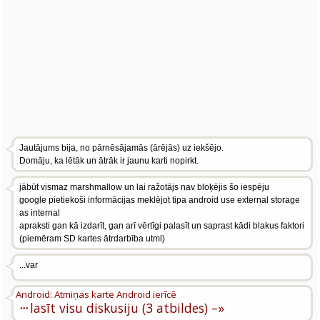
Jautājums bija, no pārnēsājamās (ārējās) uz iekšējo.
Domāju, ka lētāk un ātrāk ir jaunu karti nopirkt.
jābūt vismaz marshmallow un lai ražotājs nav bloķējis šo iespēju
google pietiekoši informācijas meklējot tipa android use external storage
as internal
apraksti gan kā izdarīt, gan arī vērtīgi palasīt un saprast kādi blakus faktori
(piemēram SD kartes ātrdarbība utml)
...var
Android: Atmiņas karte Android ierīcē
···
lasīt visu diskusiju (3 atbildes) –»