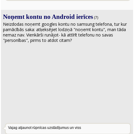
Noņemt kontu no Android ierīces
(7)
Neizdodas noņemt googles kontu no samsung telefona, tur kur
pamācībās saka: atķeksējiet lodziņā "noņemt kontu", man tāda
nemaz nav. Vienkārši runājot- kā attīrīt telefonu no savas
"personības", pirms to atdot citam?
Vajag atjaunot rūpnīcas uzstādījumus un viss