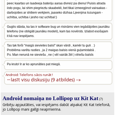
peec kaartas un laadeeja bateriju aaraa divreiz pa dienu! Puisis atrada
iisto pogu, lai shim piegrieztu skaabekli, bet tikai izmeegjinot vairaakas -
darbojoties ar shitiem verkjiem, jaaseko dizhaa Ljeenjina lozungam -
uchitsa, uchitsa i jesho raz uchitsa!:)
Guglis stāsta, ka tas ir software bug un risināms vien iegādājoties jaunāku
telefonu (ne obligāti jaunāku modeli), kam tas novērsts. Izlabot esošajam
it kā nav iespējams.
Tas tak forši "maigā sievietes balsī" skan vārdi , kamēr tu guli . :)
Problēma varētu rasties , ja 2 maigas balsis vienā guļamistabā .
P.s. Man nerunā ne sieviešu , ne ( vēl vairāk žēl ) vīriešu balsīs
Pa kruto! Ir ar ko aprunāties pat miegā.
Android: Telefons sācis runāt !
···
lasīt visu diskusiju (9 atbildes) –»
Android nomaiņa no Lollipop uz Kit Kat
(7)
Gribēju apjautāties, vai iespējams dabūt atpakaļ Kit Kat telefonā,
jo Lollipop mani galīgi neapmierina.