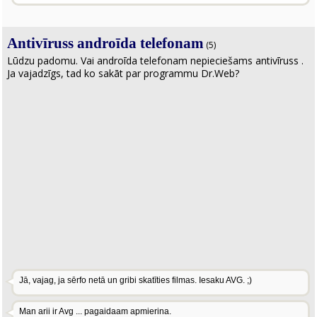
Antivīruss androīda telefonam
(5)
Lūdzu padomu. Vai androīda telefonam nepieciešams antivīruss .
Ja vajadzīgs, tad ko sakāt par programmu Dr.Web?
Jā, vajag, ja sērfo netā un gribi skatīties filmas. Iesaku AVG. ;)
Man arii ir Avg ... pagaidaam apmierina.