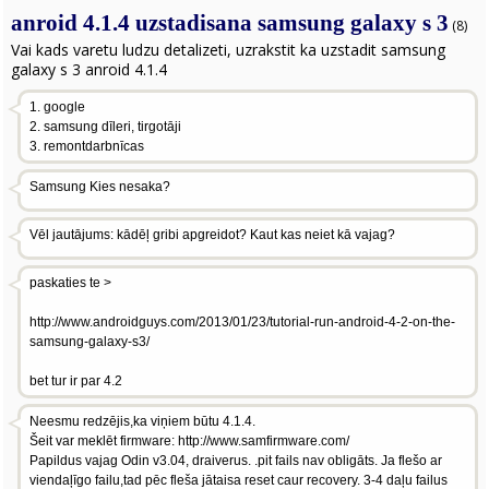
anroid 4.1.4 uzstadisana samsung galaxy s 3
(8)
Vai kads varetu ludzu detalizeti, uzrakstit ka uzstadit samsung
galaxy s 3 anroid 4.1.4
1. google
2. samsung dīleri, tirgotāji
3. remontdarbnīcas
Samsung Kies nesaka?
Vēl jautājums: kādēļ gribi apgreidot? Kaut kas neiet kā vajag?
paskaties te >
http://www.androidguys.com/2013/01/23/tutorial-run-android-4-2-on-the-
samsung-galaxy-s3/
bet tur ir par 4.2
Neesmu redzējis,ka viņiem būtu 4.1.4.
Šeit var meklēt firmware: http://www.samfirmware.com/
Papildus vajag Odin v3.04, draiverus. .pit fails nav obligāts. Ja flešo ar
viendaļīgo failu,tad pēc fleša jātaisa reset caur recovery. 3-4 daļu failus