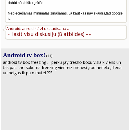
dabūt būs bišku grūtāk.
Nepieciešamas minimālas zināšanas. Ja kaut kas nav skaidrs,tad google
it.
Android: anroid 4.1.4 uzstadisana ...
···
lasīt visu diskusiju (8 atbildes) –»
Android tv box!
(11)
android tv box freezing ….perku jay tresho boxu vislaik viens un
tas pac…no sakuma freezing vienreiz menesi ,tad nedela ,diena
un beigas ik pa minutei ???