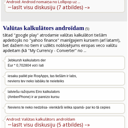
Android: Android nomaiņa no Lollipop uz ...
···
lasīt visu diskusiju (7 atbildes) –»
Valūtas kalkulātors androīdam
(5)
tātad "google play" atrodamie valūtas kalkulātori tiešām
apdeitojās no "yahoo finance" mainīgajiem kursiem (arī latam!),
bet dažiem no tiem ir uzlikts nobloķējums eiropas veco valūtu
apdeitam (kā "My Currency - Converter" no ...
Jebkursh kalkulators der
Eur * 0,702804 vot i lati
iesaku palikt pie RoqApps, tas tiešām ir labs,
neviens tev neko labāku te neieteiks
latviešu ražojums Eiro kalkulators
(AmberPhone) ir ar pareizo kursu
Neviens te neko nedzēsa- vienkārši ielika spamā- par ko tā cepies
Android: Valūtas kalkulātors androīdam
···
lasīt visu diskusiju (5 atbildes) –»