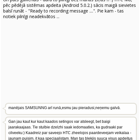
pēc pēdējā sistēmas apdeita (Android 5.0.2.) sācis maigā sievietes
balsī runāt - "Ready to recording message ....". Pie kam - tas
notiek pilnīgi neadekvātos ...
manējais SAMSUNNG arī runā,esmu jau pieradusi,neņemu galvā.
Gan jau kaut kur kaut kaados setingos var atsleegt, bet baigi
jaarakaajaas. Tie stulbie dzelzhi saak iedomaaties, ka gudraaki par
cilveeku:) Kaadreiz par saveejo HTC zheelojos paardeveejam veikalaa -
jaunam puisim, it kaa speciaalistam. Man tas blekjis suuca visus apdeitus