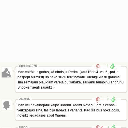
Spriditis1975
4
Man vairākus gadus, kā otrais, ir Redmi (kaut kāds 4. vai 5., pat jau
paspēju aizmirst) un neko sliktu teikt nevaru. Vienīgi krāsu gamma
šim zemajam plauktam varēja būt labāka, sarkanu bumbiņu ar brūnu
Snooker viegli sajaukt :)
AivarsN
1
5
Man vēl nevainojami kalpo Xiaomi Redmi Note 5. Toreiz cenas -
veiktspējas ziņā, tas bija labākais variants. Kad šis būs nokalpojis,
noteikti iegādāšos atkal Xiaomi.
runcis
2
4