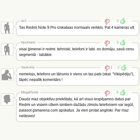
av2
3
Tas Redmi Note 9 Pro izskataas normaals verkkis. Pat 4 kameras utt.
hjuumans
3
visai ģimenei ir redmi. tehniski, telefoni ir labi. es domāju, savā cenu
segmentā - labākie.
Vaukskis
1
2
nemeloju, telefons un tālrunis ir viens un tas pats (skat. "Vikipēdiju"),
tāpēc nepatīk komentārs !
MegaPixels
5
Daudz maz objektīvu priekštatu, kā arī visus iespējamos datus par
Redmi un visiem citiem simtiem dažādu zīmolu telefoniem var iegūt,
palasot gsmarena.com apskatus. Ja vien protat angliski. Par maz
neliksies!