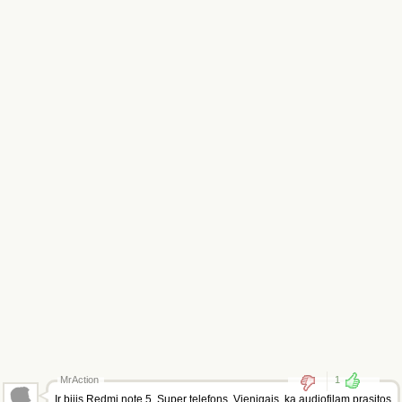
MrAction
1
Ir bijis Redmi note 5. Super telefons. Vienigais, ka audiofilam prasitos