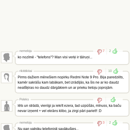
nemeloju
7
2
ko nozīmē - "telefons"? Man visi verķi ir tālruņi...
rikititikitai
10
Pirms dažiem mēnešiem nopirku Redmi Note 9 Pro. Bija paredzēts,
kamēr sakrāšu kam labākam, bet izrādījās, ka šis ne ar ko daudz
neatšķiras no daudz dārgākiem un ar prieku lietoju joprojām.
Peleks
lēts un strādā, vienīgi ja iekrīt ezera, tad uzpūšās, mīnuss, ka baču
nevar izņemt + vel ekrāns klibo, ja zirgi pāri pariet!! :D
nemeloju
3
2
Nu gan vatņiku telefonisti savākušies...