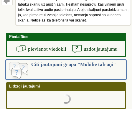
labaku skanju uz austinjaam. Tiesham nesaprotu, kas vinjiem gruti
ielikt kvalitatiivu audio pastiprinataju. Arejie skaljruni parsteidza mani,
jo, kad pirmo reizi zvanija telefons, nevareju saprast no kurienes
skanja. Neticejas, ka telefons ta var skanet.
Piedalīties
pievienot viedokli
uzdot jautājumu
Citi jautājumi grupā "Mobilie tālruņi"
Līdzīgi jautājumi